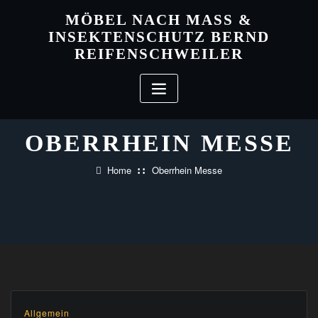
Skip
MÖBEL NACH MASS & I
to
NSEKTENSCHUTZ BERND R
content
EIFENSCHWEILER
OBERRHEIN MESSE
Home
Oberrhein Messe
Allgemein